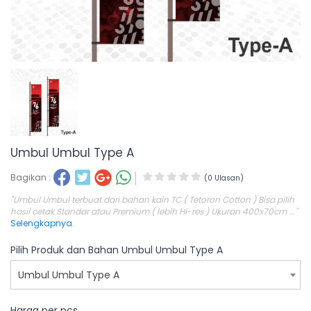
Umbul Umbul Type A
Bagikan :
(0 Ulasan)
"Umbul Umbul terbuat dari bahan kain TC ( Tetoron Cotton ) Bisa pilih
hasil cetak Standar atau Premium ( lebih Hi-res ) Ukuran 400x70cm ..."
Selengkapnya
.
Pilih Produk dan Bahan Umbul Umbul Type A
Umbul Umbul Type A
Harga per pcs