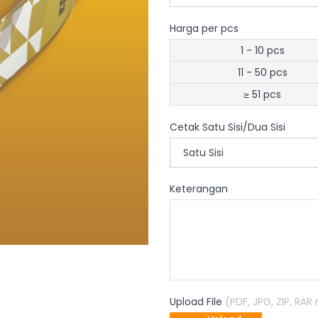
Harga per pcs
1 - 10 pcs
11 - 50 pcs
≥ 51 pcs
Cetak Satu Sisi/Dua Sisi
Satu Sisi
Keterangan
Upload File
(PDF, JPG, ZIP, RA