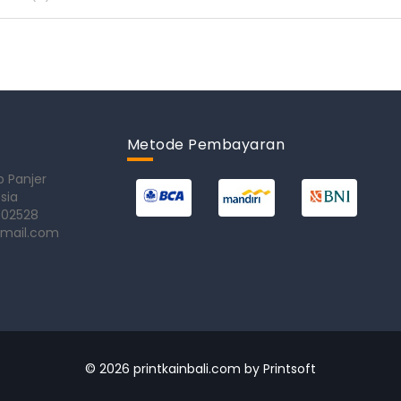
Metode Pembayaran
b Panjer
sia
302528
gmail.com
© 2026 printkainbali.com by
Printsoft