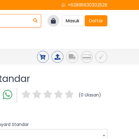
+62895630302528
Masuk
Daftar
Standar
(0 Ulasan)
anyard Standar