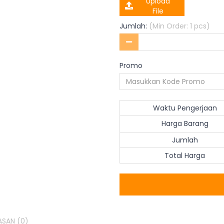
Upload
File
Jumlah:
(Min Order: 1 pcs)
Promo
Waktu Pengerjaan
Harga Barang
Jumlah
Total Harga
ASAN
(0)