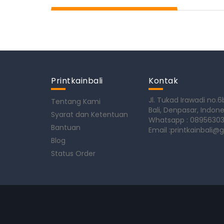
Printkainbali
Kontak
Jl. Tukad Irawadi no.6
Tentang Kami
Bali, Denpasar, Indone
Syarat dan Ketentuan
Whatsapp : 0895630
Bantuan
Email :
printkainbali@
Blog
Status Order