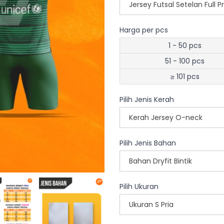
Jersey Futsal Setelan Full P
Harga per pcs
1 - 50 pcs
51 - 100 pcs
≥ 101 pcs
Pilih Jenis Kerah
Kerah Jersey O-neck
Pilih Jenis Bahan
Bahan Dryfit Bintik
Pilih Ukuran
Ukuran S Pria