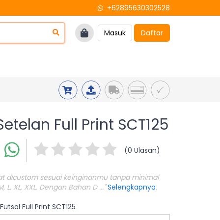
+62895630302528
Masuk
Daftar
Setelan Full Print SCT125
(0 Ulasan)
pat dicustom sesuai keinginanmu tanpa minimal
M, L, XL, XXL. Dengan Bahan D ..."
Selengkapnya
.
utsal Full Print SCT125