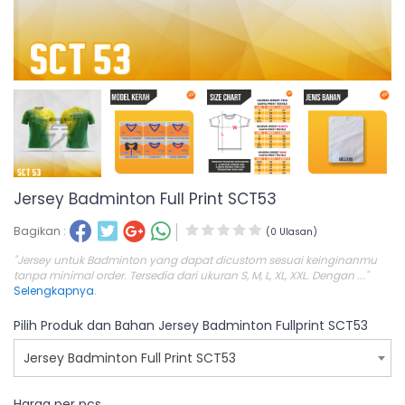
Jersey Badminton Full Print SCT53
Bagikan :
(0 Ulasan)
"Jersey untuk Badminton yang dapat dicustom sesuai keinginanmu
tanpa minimal order. Tersedia dari ukuran S, M, L, XL, XXL. Dengan ..."
Selengkapnya
.
Pilih Produk dan Bahan Jersey Badminton Fullprint SCT53
Jersey Badminton Full Print SCT53
Harga per pcs