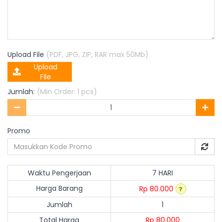
Upload File
(PDF, JPG, ZIP, RAR max 50Mb)
Upload
File
Jumlah:
(Min Order: 1 pcs)
Promo
Waktu Pengerjaan
7 HARI
Harga Barang
Rp 80.000
Jumlah
1
Total Harga
Rp 80.000