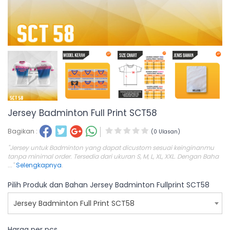
Jersey Badminton Full Print SCT58
Bagikan :
(0 Ulasan)
"Jersey untuk Badminton yang dapat dicustom sesuai keinginanmu
tanpa minimal order. Tersedia dari ukuran S, M, L, XL, XXL. Dengan Baha
..."
Selengkapnya
.
Pilih Produk dan Bahan Jersey Badminton Fullprint SCT58
Jersey Badminton Full Print SCT58
Harga per pcs