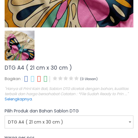
DTG A4 ( 21 cm x 30 cm )
Bagikan :
(0 Ulasan)
"Hanya di Print Kain Bali, Sablon DTG dicetak dengan bahan, kualitas
terbaik dan harga bersahabat Catatan : *File Sudah Ready to Prin ..."
Selengkapnya
.
Pilih Produk dan Bahan Sablon DTG
DTG A4 ( 21 cm x 30 cm )
Harga per pcs